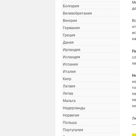
М
Болгария
до
Великобритания
Во
Венгрия
от
Германия
ис
Греция
на
Дания
Ирландия
П
Исландия
сл
п
Испания
Италия
Н
Кипр
но
Латвия
т
Литва
пе
пе
Мальта
н
Нидерланды
Норвегия
Лю
Польша
— 
Португалия