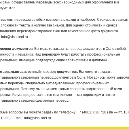
ы сами осуществляем переводы всех необходимых для оформления виз
кументов.
зможны переводы с любых языков на русский и наоборот. Стоимость зависит
 сложности текста и количества знаков. Для оценки стоимости и сроков
полнения переводов отправьте скан или качественное фото документа
 info@visa-orel.ru
еревод документов.
Вы можете заказать перевод документов в Орле любой
ожности и тематики. Над переводом будут работать профессиональные
ереводчики, имеющие подтверждающие сертификаты и дипломы.
отариально заверенный перевод документов.
Вы можете заказать
тариально заверенный перевод документов в Орле. Нотариусы могут заверя
олько переводы специально аккредитованных, профессиональных
реводчиков. Поэтому мы не можем только заверить подготовленный вами
ревод. Услуга предоставляется комплексно — мы переводим и потом
отариально заверяем сделанный перевод.
бые вопросы вы можете задать по телефону: +7 (4862) 630 720 ( пн — пт, 10:
18:00). E-mail: info@visa-orel.ru